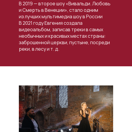
В 2019 — второе шоу «Вивальди. Любовь
и Смерть в Венеции», стало одним
из лучших мультимедиа шоу в России
В 2021 году Евгения создала
видеоальбом, записав треки в самых
необычных и красивых местах страны:
заброшенной церкви, пустыне, посреди
реки, в лесу и т. д.