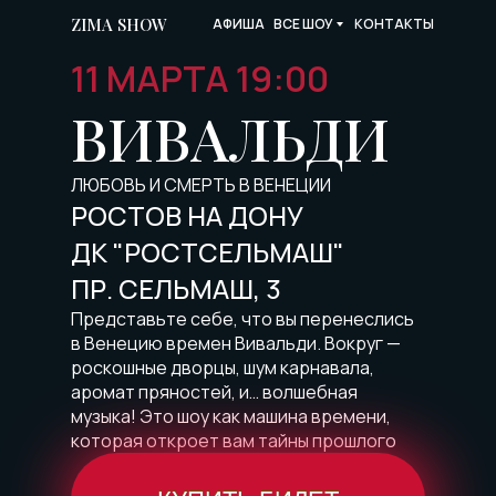
ZIMA SHOW
ВСЕ ШОУ
АФИША
КОНТАКТЫ
11 МАРТА 19:00
ВИВАЛЬДИ
ЛЮБОВЬ И СМЕРТЬ В ВЕНЕЦИИ
РОСТОВ НА ДОНУ
ДК "РОСТСЕЛЬМАШ"
ПР. СЕЛЬМАШ, 3
Представьте себе, что вы перенеслись
в Венецию времен Вивальди. Вокруг —
роскошные дворцы, шум карнавала,
аромат пряностей, и… волшебная
музыка! Это шоу как машина времени,
которая откроет вам тайны прошлого