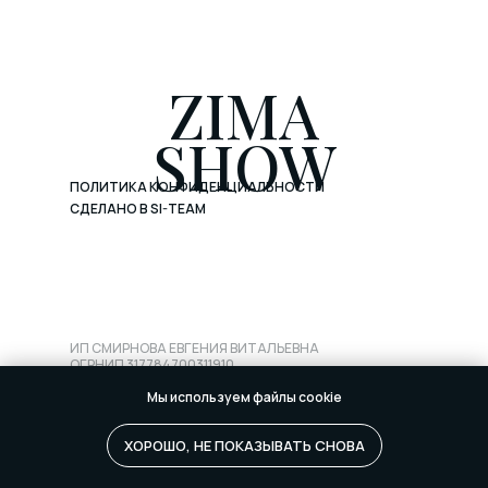
ZIMA
SHOW
ПОЛИТИКА КОНФИДЕНЦИАЛЬНОСТИ
СДЕЛАНО В SI-TEAM
ИП СМИРНОВА ЕВГЕНИЯ ВИТАЛЬЕВНА
ОГРНИП 317784700311910
АДРЕС 191036, СПБ, НЕВСКИЙ ПР., 111/3, ТЕЛ:
89852883825
Мы используем файлы cookie
НАШИ ПАРТНЕРЫ:
ХОРОШО, НЕ ПОКАЗЫВАТЬ СНОВА